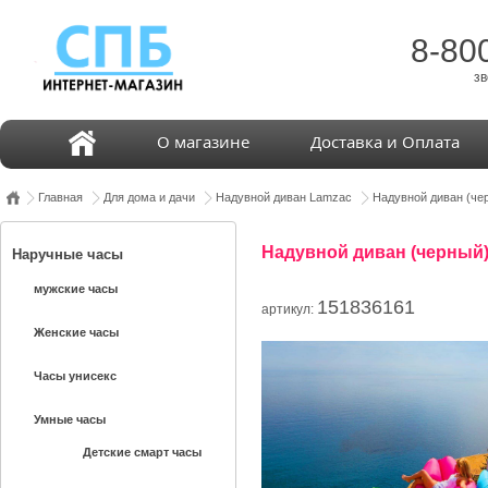
8-80
зв
О магазине
Доставка и Оплата
Главная
Для дома и дачи
Надувной диван Lamzac
Надувной диван (че
Надувной диван (черный
Наручные часы
мужские часы
151836161
артикул:
Женские часы
Часы унисекс
Умные часы
Детские смарт часы